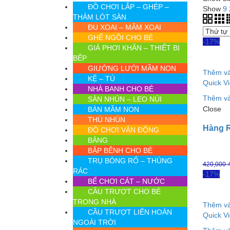
ĐỒ CHƠI LẮP – GHÉP –
Show
9
THẢM LÓT SÀN
ĐU XOAI – MÂM XOAI
GHẾ NGỒI CHO BÉ
-17%
GIÁ PHƠI KHĂN – THIẾT BỊ
BẾP
GIƯỜNG LƯỚI MẦM NON
Thêm và
KỆ – TỦ
Quick V
NHÀ BANH CHO BÉ
Thêm và
SÀN NHÚN – LEO NÚI
Close
BÀN MẦM NON
THÚ NHÚN
Hàng R
ĐỒ CHƠI VẬN ĐỘNG
BẢNG
BẬP BÊNH CHO BÉ
TRỤ BÓNG RỔ – THÙNG
420,000
RÁC
-17%
BỂ CHƠI CÁT – NƯỚC
CẦU TRƯỢT CHO BÉ
TRONG NHÀ
Thêm và
CẦU TRƯỢT LIÊN HOÀN
Quick V
NGOÀI TRỜI