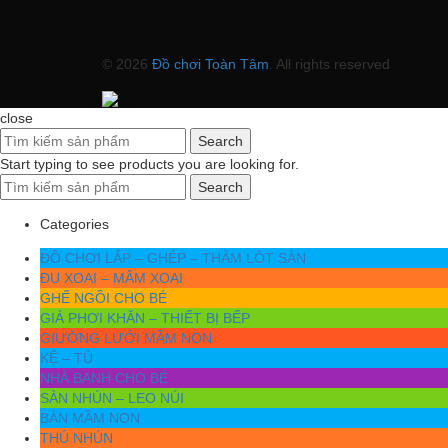
© 2026
Đồ chơi Toàn Tâm
. All rights reserved
close
Search
Start typing to see products you are looking for.
Search
Categories
ĐỒ CHƠI LẮP – GHÉP – THẢM LÓT SÀN
ĐU XOAI – MÂM XOAI
GHẾ NGỒI CHO BÉ
GIÁ PHƠI KHĂN – THIẾT BỊ BẾP
GIƯỜNG LƯỚI MẦM NON
KỆ – TỦ
NHÀ BANH CHO BÉ
SÀN NHÚN – LEO NÚI
BÀN MẦM NON
THÚ NHÚN