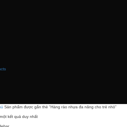
I
ucts
hủ
Sản phẩm được gắn thẻ “Hàng rào nhựa đa năng cho trẻ nhỏ”
 một kết quả duy nhất
debar