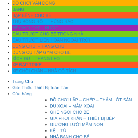
ĐỒ CHƠI VẬN ĐỘNG
BẢNG
BẬP BÊNH CHO BÉ
TRỤ BÓNG RỔ – THÙNG RÁC
BỂ CHƠI CÁT – NƯỚC
CẦU TRƯỢT CHO BÉ TRONG NHÀ
CẦU TRƯỢT LIÊN HOÀN NGOÀI TRỜI
CUNG CHUI – HANG CHUI
DỤNG CỤ TẬP GYM CHO BÉ
XÍCH ĐU – THANG LEO
XE ĐẠP TRIKE
XE CHÒI CHÂN – NHÀ CỔ TÍCH
Trang Chủ
Giới Thiệu Thiết Bị Toàn Tâm
Cửa hàng
ĐỒ CHƠI LẮP – GHÉP – THẢM LÓT SÀN
ĐU XOAI – MÂM XOAI
GHẾ NGỒI CHO BÉ
GIÁ PHƠI KHĂN – THIẾT BỊ BẾP
GIƯỜNG LƯỚI MẦM NON
KỆ – TỦ
NHÀ BANH CHO BÉ