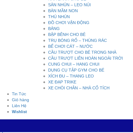
SÀN NHÚN – LEO NÚI
BÀN MẦM NON
THÚ NHÚN
ĐỒ CHƠI VẬN ĐỘNG
BẢNG
BẬP BÊNH CHO BÉ
TRỤ BÓNG RỔ – THÙNG RÁC
BỂ CHƠI CÁT – NƯỚC
CẦU TRƯỢT CHO BÉ TRONG NHÀ
CẦU TRƯỢT LIÊN HOÀN NGOÀI TRỜI
CUNG CHUI – HANG CHUI
DỤNG CỤ TẬP GYM CHO BÉ
XÍCH ĐU – THANG LEO
XE ĐẠP TRIKE
XE CHÒI CHÂN – NHÀ CỔ TÍCH
Tin Tức
Giỏ hàng
Liên Hệ
Wishlist