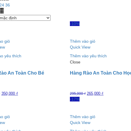
24
36
-10%
o giỏ
Thêm vào giỏ
iew
Quick View
o yêu thích
Thêm vào yêu thích
Close
ào An Toàn Cho Bé
Hàng Rào An Toàn Cho Họ
350,000
₫
265,000
₫
₫
295,000
₫
-17%
o giỏ
Thêm vào giỏ
iew
Quick View