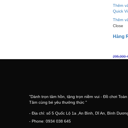
Thêm và
Quick V
Thêm và
Close
Hàng R
295,000
"Dành trọn tâm hồn, tặng trọn niềm vui - Đồ chơi Toàn
Tâm cùng bé yêu thưởng thức "
- Địa chỉ: số 5 Quốc Lộ 1a ,An Bình, Dĩ An, Bình Dươn
- Phone: 0934 038 645