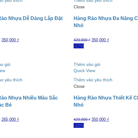
o yêu thích
Thêm vào yêu thích
Close
ào Nhựa Dễ Dàng Lắp Đặt
Hàng Rào Nhựa Đa Năng C
Nhỏ
350,000
₫
350,000
₫
₫
420,000
₫
-17%
o giỏ
Thêm vào giỏ
iew
Quick View
o yêu thích
Thêm vào yêu thích
Close
Rào Nhựa Nhiều Màu Sắc
Hàng Rào Nhựa Thiết Kế C
ác Bé
Nhỏ
265,000
₫
350,000
₫
₫
420,000
₫
-10%