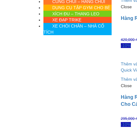
Thêm và
CUNG CHUI – HANG CHUI
Close
DỤNG CỤ TẬP GYM CHO BÉ
XÍCH ĐU – THANG LEO
Hàng R
XE ĐẠP TRIKE
XE CHÒI CHÂN – NHÀ CỔ
TÍCH
420,000
-10%
Thêm và
Quick V
Thêm và
Close
Hàng 
Cho C
295,000
-10%