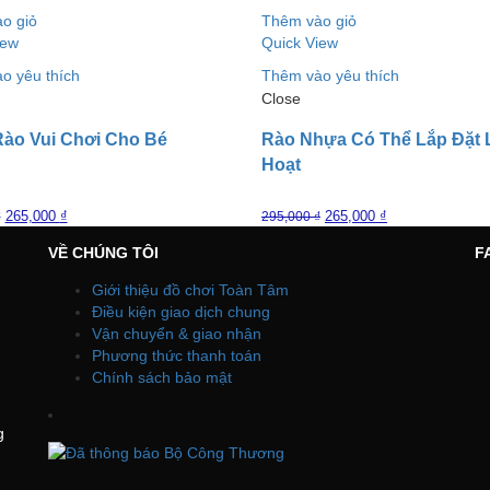
o giỏ
Thêm vào giỏ
iew
Quick View
o yêu thích
Thêm vào yêu thích
Close
ào Vui Chơi Cho Bé
Rào Nhựa Có Thể Lắp Đặt 
Hoạt
265,000
₫
265,000
₫
₫
295,000
₫
VỀ CHÚNG TÔI
F
Giới thiệu đồ chơi Toàn Tâm
Điều kiện giao dịch chung
Vận chuyển & giao nhận
Phương thức thanh toán
Chính sách bảo mật
g