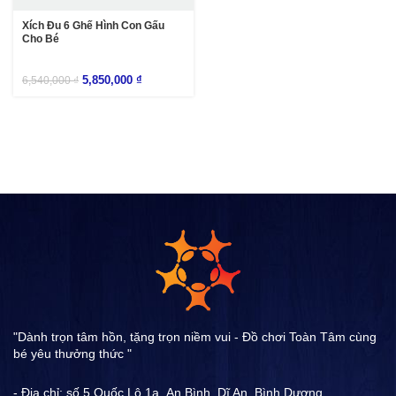
Xích Đu 6 Ghế Hình Con Gấu
Cho Bé
5,850,000
₫
6,540,000
₫
"Dành trọn tâm hồn, tặng trọn niềm vui - Đồ chơi Toàn Tâm cùng
bé yêu thưởng thức "
- Địa chỉ: số 5 Quốc Lộ 1a ,An Bình, Dĩ An, Bình Dương