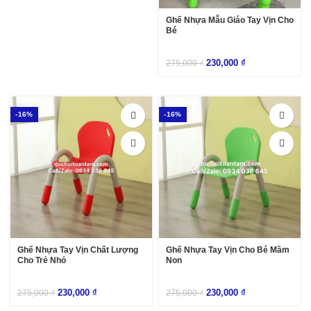
Ghế Nhựa Mẫu Giáo Tay Vịn Cho
Bé
230,000
₫
275,000
₫
-16%
-16%
Ghế Nhựa Tay Vịn Chất Lượng
Ghế Nhựa Tay Vịn Cho Bé Mầm
Cho Trẻ Nhỏ
Non
230,000
₫
230,000
₫
275,000
₫
275,000
₫