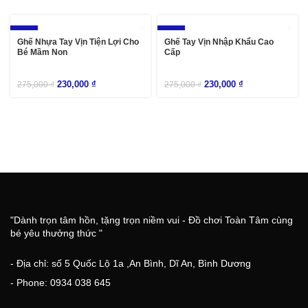
-16%
-16%
Ghế Nhựa Tay Vịn Tiện Lợi Cho
Ghế Tay Vịn Nhập Khẩu Cao
Bé Mầm Non
Cấp
230,000
₫
230,000
₫
275,000
₫
275,000
₫
"Dành trọn tâm hồn, tặng trọn niềm vui - Đồ chơi Toàn Tâm cùng
bé yêu thưởng thức "
- Địa chỉ: số 5 Quốc Lộ 1a ,An Bình, Dĩ An, Bình Dương
- Phone: 0934 038 645