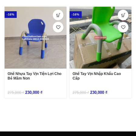
-16%
-16%
Ghế Nhựa Tay Vịn Tiện Lợi Cho
Ghế Tay Vịn Nhập Khẩu Cao
Bé Mầm Non
Cấp
230,000
₫
230,000
₫
275,000
₫
275,000
₫