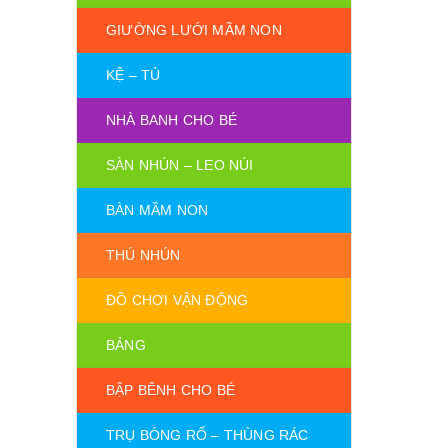
GIƯỜNG LƯỚI MẦM NON
KỆ – TỦ
NHÀ BANH CHO BÉ
SÀN NHÚN – LEO NÚI
BÀN MẦM NON
THÚ NHÚN
ĐỒ CHƠI VẬN ĐỘNG
BẢNG
BẬP BÊNH CHO BÉ
TRỤ BÓNG RỔ – THÙNG RÁC