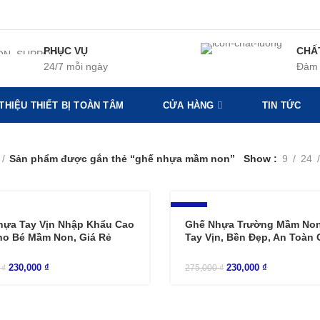
PHỤC VỤ
CHẤ
24/7 mỗi ngày
Đảm 
 THIỆU THIẾT BỊ TOÀN TÂM
CỬA HÀNG
TIN TỨC
Sản phẩm được gắn thẻ “ghế nhựa mầm non”
Show
9
24
-16%
hựa Tay Vịn Nhập Khẩu Cao
Ghế Nhựa Trường Mầm No
ho Bé Mầm Non, Giá Rẻ
Tay Vịn, Bền Đẹp, An Toàn
230,000
₫
230,000
₫
0
₫
275,000
₫