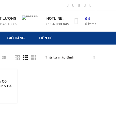
T LƯỢNG
HOTLINE:
0
₫
0
items
bảo 100%
0934.038.645
GIỎ HÀNG
LIÊN HỆ
36
n Có
 Cho Bé