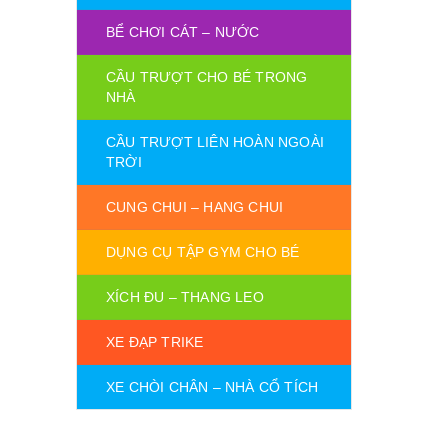
BỂ CHƠI CÁT – NƯỚC
CẦU TRƯỢT CHO BÉ TRONG
NHÀ
CẦU TRƯỢT LIÊN HOÀN NGOÀI
TRỜI
CUNG CHUI – HANG CHUI
DỤNG CỤ TẬP GYM CHO BÉ
XÍCH ĐU – THANG LEO
XE ĐẠP TRIKE
XE CHÒI CHÂN – NHÀ CỔ TÍCH