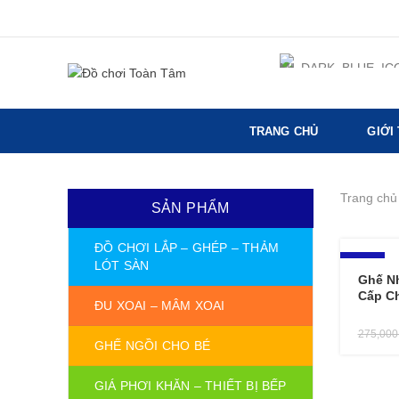
TRANG CHỦ
GIỚI
Trang chủ
SẢN PHẨM
ĐỒ CHƠI LẮP – GHÉP – THẢM
-16%
LÓT SÀN
Ghế N
Cấp C
ĐU XOAI – MÂM XOAI
275,00
GHẾ NGỒI CHO BÉ
GIÁ PHƠI KHĂN – THIẾT BỊ BẾP