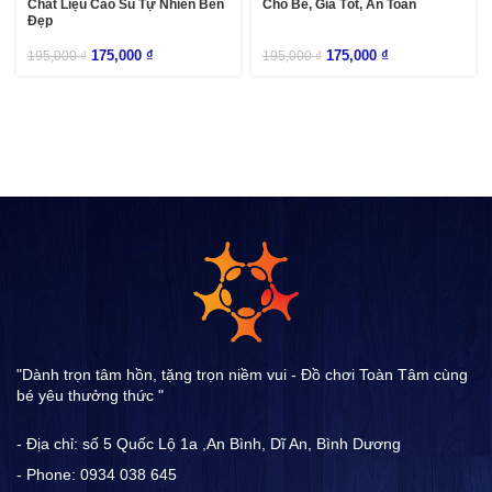
Chất Liệu Cao Su Tự Nhiên Bền
Cho Bé, Giá Tốt, An Toàn
Đẹp
175,000
₫
175,000
₫
195,000
₫
195,000
₫
"Dành trọn tâm hồn, tặng trọn niềm vui - Đồ chơi Toàn Tâm cùng
bé yêu thưởng thức "
- Địa chỉ: số 5 Quốc Lộ 1a ,An Bình, Dĩ An, Bình Dương
- Phone: 0934 038 645