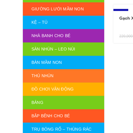
GIƯỜNG LƯỚI MẦM NON
-14%
Gạch 
KỆ – TỦ
NHÀ BANH CHO BÉ
220,00
SÀN NHÚN – LEO NÚI
BÀN MẦM NON
THÚ NHÚN
ĐỒ CHƠI VẬN ĐỘNG
BẢNG
BẬP BÊNH CHO BÉ
TRỤ BÓNG RỔ – THÙNG RÁC