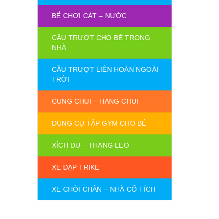
BỂ CHƠI CÁT – NƯỚC
CẦU TRƯỢT CHO BÉ TRONG
NHÀ
CẦU TRƯỢT LIÊN HOÀN NGOÀI
TRỜI
CUNG CHUI – HANG CHUI
DỤNG CỤ TẬP GYM CHO BÉ
XÍCH ĐU – THANG LEO
XE ĐẠP TRIKE
XE CHÒI CHÂN – NHÀ CỔ TÍCH