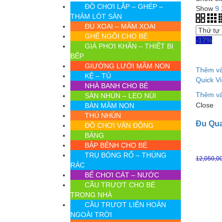
ĐỒ CHƠI LẮP – GHÉP –
Show
9
THẢM LÓT SÀN
ĐU XOAI – MÂM XOAI
GHẾ NGỒI CHO BÉ
-17%
GIÁ PHƠI KHĂN – THIẾT BỊ
BẾP
GIƯỜNG LƯỚI MẦM NON
Thêm và
KỆ – TỦ
Quick V
NHÀ BANH CHO BÉ
Thêm và
SÀN NHÚN – LEO NÚI
Close
BÀN MẦM NON
THÚ NHÚN
Đu Qua
ĐỒ CHƠI VẬN ĐỘNG
BẢNG
BẬP BÊNH CHO BÉ
TRỤ BÓNG RỔ – THÙNG
12,050,0
RÁC
BỂ CHƠI CÁT – NƯỚC
CẦU TRƯỢT CHO BÉ
TRONG NHÀ
CẦU TRƯỢT LIÊN HOÀN
NGOÀI TRỜI