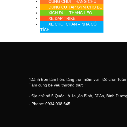
CUNG CHUI – HANG CHUI
DỤNG CỤ TẬP GYM CHO BÉ
XÍCH ĐU – THANG LEO
XE ĐẠP TRIKE
XE CHÒI CHÂN – NHÀ CỔ
TÍCH
"Dành trọn tâm hồn, tặng trọn niềm vui - Đồ chơi Toàn
Tâm cùng bé yêu thưởng thức "
- Địa chỉ: số 5 Quốc Lộ 1a ,An Bình, Dĩ An, Bình Dươn
- Phone: 0934 038 645