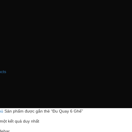
I
ucts
hủ
Sản phẩm được gắn thẻ “Đu Quay 6 Ghế”
 một kết quả duy nhất
debar