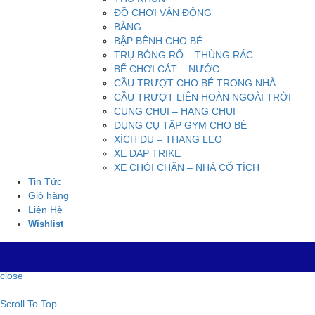
ĐỒ CHƠI VẬN ĐỘNG
BẢNG
BẬP BÊNH CHO BÉ
TRỤ BÓNG RỔ – THÙNG RÁC
BỂ CHƠI CÁT – NƯỚC
CẦU TRƯỢT CHO BÉ TRONG NHÀ
CẦU TRƯỢT LIÊN HOÀN NGOÀI TRỜI
CUNG CHUI – HANG CHUI
DỤNG CỤ TẬP GYM CHO BÉ
XÍCH ĐU – THANG LEO
XE ĐẠP TRIKE
XE CHÒI CHÂN – NHÀ CỔ TÍCH
Tin Tức
Giỏ hàng
Liên Hệ
Wishlist
close
Scroll To Top