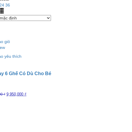
24
36
o giỏ
iew
o yêu thích
y 6 Ghế Có Dù Cho Bé
9,950,000
₫
00
₫