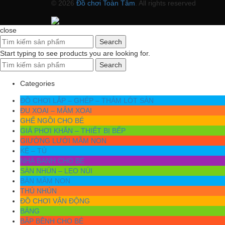
© 2026
Đồ chơi Toàn Tâm
. All rights reserved
close
Search
Start typing to see products you are looking for.
Search
Categories
ĐỒ CHƠI LẮP – GHÉP – THẢM LÓT SÀN
ĐU XOAI – MÂM XOAI
GHẾ NGỒI CHO BÉ
GIÁ PHƠI KHĂN – THIẾT BỊ BẾP
GIƯỜNG LƯỚI MẦM NON
KỆ – TỦ
NHÀ BANH CHO BÉ
SÀN NHÚN – LEO NÚI
BÀN MẦM NON
THÚ NHÚN
ĐỒ CHƠI VẬN ĐỘNG
BẢNG
BẬP BÊNH CHO BÉ