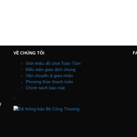
VỀ CHÚNG TÔI
F
Giới thiệu đồ chơi Toàn Tâm
Điều kiện giao dịch chung
Vận chuyển & giao nhận
Phương thức thanh toán
Chính sách bảo mật
g