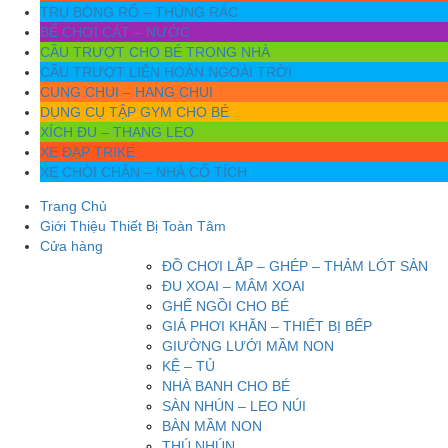
TRỤ BÓNG RỔ – THÙNG RÁC
BỂ CHƠI CÁT – NƯỚC
CẦU TRƯỢT CHO BÉ TRONG NHÀ
CẦU TRƯỢT LIÊN HOÀN NGOÀI TRỜI
CUNG CHUI – HANG CHUI
DỤNG CỤ TẬP GYM CHO BÉ
XÍCH ĐU – THANG LEO
XE ĐẠP TRIKE
XE CHÒI CHÂN – NHÀ CỔ TÍCH
Trang Chủ
Giới Thiệu Thiết Bị Toàn Tâm
Cửa hàng
ĐỒ CHƠI LẮP – GHÉP – THẢM LÓT SÀN
ĐU XOAI – MÂM XOAI
GHẾ NGỒI CHO BÉ
GIÁ PHƠI KHĂN – THIẾT BỊ BẾP
GIƯỜNG LƯỚI MẦM NON
KỆ – TỦ
NHÀ BANH CHO BÉ
SÀN NHÚN – LEO NÚI
BÀN MẦM NON
THÚ NHÚN