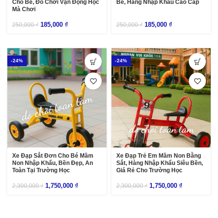
Cho Bé, Đồ Chơi Vận Động Học
Bé, Hàng Nhập Khẩu Cao Cấp
Mà Chơi
185,000
₫
185,000
₫
250,000
₫
250,000
₫
-24%
-24%
Xe Đạp Sắt Đơn Cho Bé Mầm
Xe Đạp Trẻ Em Mầm Non Bằng
Non Nhập Khẩu, Bền Đẹp, An
Sắt, Hàng Nhập Khẩu Siêu Bền,
Toàn Tại Trường Học
Giá Rẻ Cho Trường Học
1,750,000
₫
1,750,000
₫
2,300,000
₫
2,300,000
₫