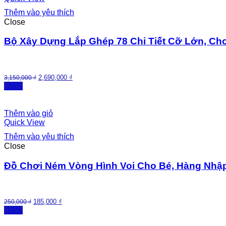
Thêm vào yêu thích
Close
Bộ Xây Dựng Lắp Ghép 78 Chi Tiết Cỡ Lớn, 
2,690,000
₫
3,150,000
₫
-26%
Thêm vào giỏ
Quick View
Thêm vào yêu thích
Close
Đồ Chơi Ném Vòng Hình Voi Cho Bé, Hàng Nhậ
185,000
₫
250,000
₫
-16%