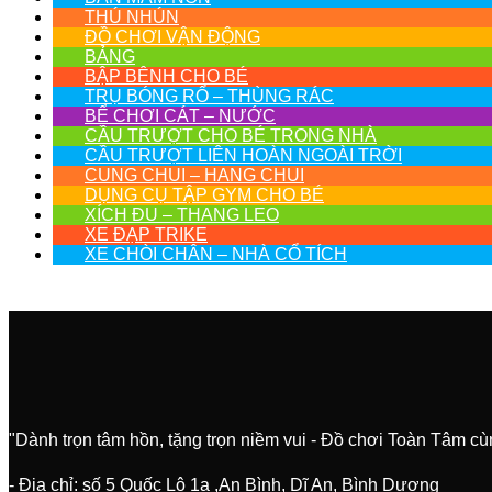
THÚ NHÚN
ĐỒ CHƠI VẬN ĐỘNG
BẢNG
BẬP BÊNH CHO BÉ
TRỤ BÓNG RỔ – THÙNG RÁC
BỂ CHƠI CÁT – NƯỚC
CẦU TRƯỢT CHO BÉ TRONG NHÀ
CẦU TRƯỢT LIÊN HOÀN NGOÀI TRỜI
CUNG CHUI – HANG CHUI
DỤNG CỤ TẬP GYM CHO BÉ
XÍCH ĐU – THANG LEO
XE ĐẠP TRIKE
XE CHÒI CHÂN – NHÀ CỔ TÍCH
"Dành trọn tâm hồn, tặng trọn niềm vui - Đồ chơi Toàn Tâm c
- Địa chỉ: số 5 Quốc Lộ 1a ,An Bình, Dĩ An, Bình Dương