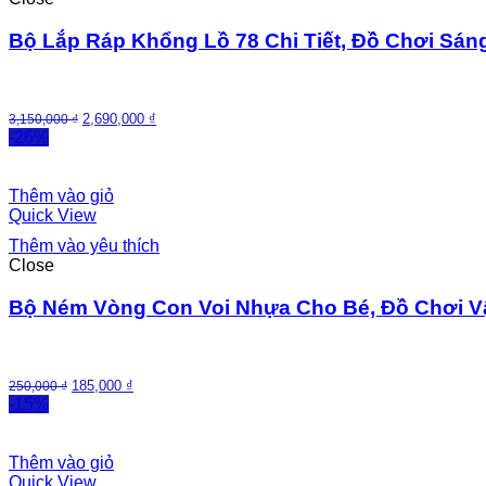
Bộ Lắp Ráp Khổng Lồ 78 Chi Tiết, Đồ Chơi Sá
2,690,000
₫
3,150,000
₫
-26%
Thêm vào giỏ
Quick View
Thêm vào yêu thích
Close
Bộ Ném Vòng Con Voi Nhựa Cho Bé, Đồ Chơi V
185,000
₫
250,000
₫
-15%
Thêm vào giỏ
Quick View