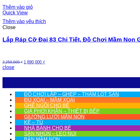
Thêm vào giỏ
Quick View
Thêm vào yêu thích
Close
Lắp Ráp Cỡ Đại 83 Chi Tiết, Đồ Chơi Mầm Non 
1,890,000
₫
2,250,000
₫
close
ĐỒ CHƠI LẮP – GHÉP – THẢM LÓT SÀN
ĐU XOAI – MÂM XOAI
GHẾ NGỒI CHO BÉ
GIÁ PHƠI KHĂN – THIẾT BỊ BẾP
GIƯỜNG LƯỚI MẦM NON
KỆ – TỦ
NHÀ BANH CHO BÉ
SÀN NHÚN – LEO NÚI
BÀN MẦM NON