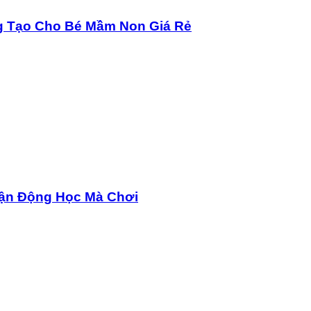
ng Tạo Cho Bé Mầm Non Giá Rẻ
ận Động Học Mà Chơi