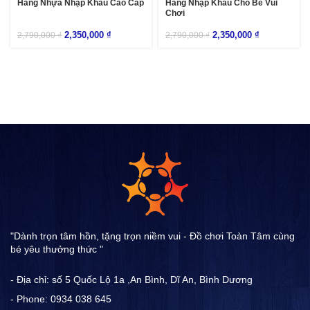
Hàng Nhựa Nhập Khẩu Cao Cấp
Hàng Nhập Khẩu Cho Bé Vui
Chơi
2,350,000
₫
2,350,000
₫
2,790,000
₫
2,790,000
₫
"Dành trọn tâm hồn, tặng trọn niềm vui - Đồ chơi Toàn Tâm cùng
bé yêu thưởng thức "
- Địa chỉ: số 5 Quốc Lộ 1a ,An Bình, Dĩ An, Bình Dương
- Phone: 0934 038 645