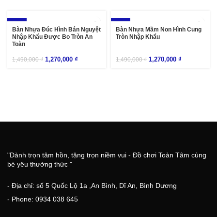
-15%
-15%
Bàn Nhựa Đúc Hình Bán Nguyệt
Bàn Nhựa Mầm Non Hình Cung
Nhập Khẩu Được Bo Tròn An
Tròn Nhập Khẩu
Toàn
1,270,000
₫
1,270,000
₫
1,490,000
₫
1,490,000
₫
"Dành trọn tâm hồn, tặng trọn niềm vui - Đồ chơi Toàn Tâm cùng
bé yêu thưởng thức "
- Địa chỉ: số 5 Quốc Lộ 1a ,An Bình, Dĩ An, Bình Dương
- Phone: 0934 038 645