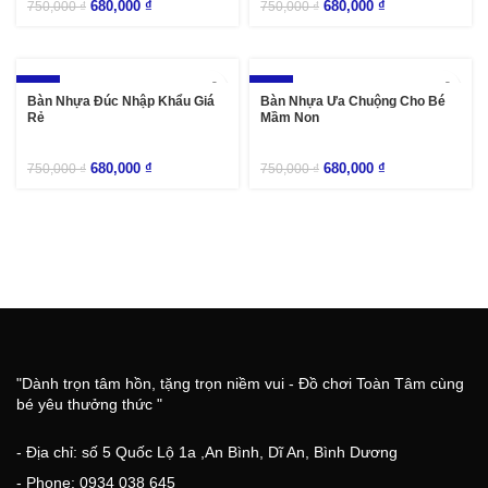
680,000
₫
680,000
₫
750,000
₫
750,000
₫
-9%
-9%
Bàn Nhựa Đúc Nhập Khẩu Giá
Bàn Nhựa Ưa Chuộng Cho Bé
Rẻ
Mầm Non
680,000
₫
680,000
₫
750,000
₫
750,000
₫
"Dành trọn tâm hồn, tặng trọn niềm vui - Đồ chơi Toàn Tâm cùng
bé yêu thưởng thức "
- Địa chỉ: số 5 Quốc Lộ 1a ,An Bình, Dĩ An, Bình Dương
- Phone: 0934 038 645