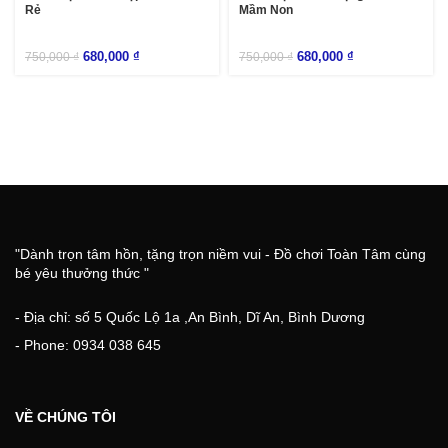
Rẻ
Mầm Non
680,000
₫
680,000
₫
750,000
₫
750,000
₫
"Dành trọn tâm hồn, tặng trọn niềm vui - Đồ chơi Toàn Tâm cùng
bé yêu thưởng thức "
- Địa chỉ: số 5 Quốc Lộ 1a ,An Bình, Dĩ An, Bình Dương
- Phone: 0934 038 645
VỀ CHÚNG TÔI