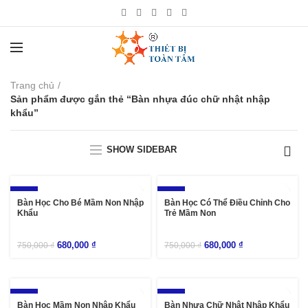
Trang chủ
Sản phẩm được gắn thẻ “Bàn nhựa đúc chữ nhật nhập
khẩu”
SHOW SIDEBAR
-9%
-9%
Bàn Học Cho Bé Mầm Non Nhập
Bàn Học Có Thể Điều Chỉnh Cho
Khẩu
Trẻ Mầm Non
680,000
₫
680,000
₫
750,000
₫
750,000
₫
-9%
-9%
Bàn Học Mầm Non Nhập Khẩu
Bàn Nhựa Chữ Nhật Nhập Khẩu