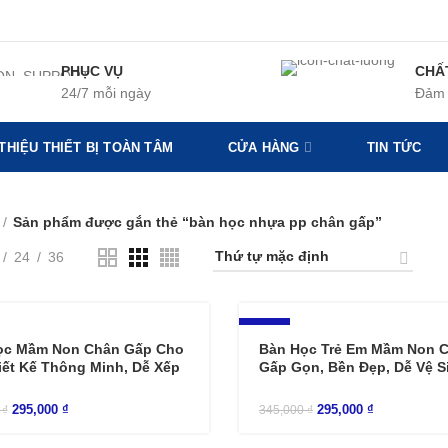
PHỤC VỤ
CHẤ
24/7 mỗi ngày
Đảm 
 THIỆU THIẾT BỊ TOÀN TÂM
CỬA HÀNG
TIN TỨC
Sản phẩm được gắn thẻ “bàn học nhựa pp chân gấp”
24
36
-14%
ọc Mầm Non Chân Gấp Cho
Bàn Học Trẻ Em Mầm Non 
iết Kế Thông Minh, Dễ Xếp
Gấp Gọn, Bền Đẹp, Dễ Vệ S
295,000
₫
295,000
₫
0
₫
345,000
₫