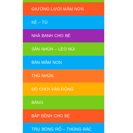
GIƯỜNG LƯỚI MẦM NON
KỆ – TỦ
NHÀ BANH CHO BÉ
SÀN NHÚN – LEO NÚI
BÀN MẦM NON
THÚ NHÚN
ĐỒ CHƠI VẬN ĐỘNG
BẢNG
BẬP BÊNH CHO BÉ
TRỤ BÓNG RỔ – THÙNG RÁC