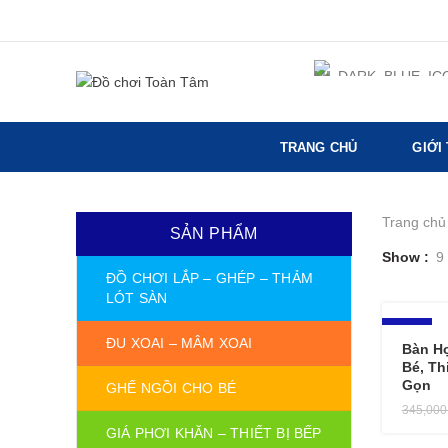
TRANG CHỦ
GIỚI
Trang chủ
SẢN PHẨM
Show
9
ĐỒ CHƠI LẮP – GHÉP – THẢM
LÓT SÀN
-14%
ĐU XOAI – MÂM XOAI
Bàn H
Bé, Th
Gọn
GHẾ NGỒI CHO BÉ
345,00
GIÁ PHƠI KHĂN – THIẾT BỊ BẾP