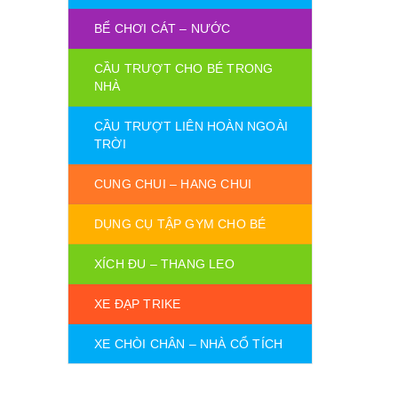
BỂ CHƠI CÁT – NƯỚC
CẦU TRƯỢT CHO BÉ TRONG
NHÀ
CẦU TRƯỢT LIÊN HOÀN NGOÀI
TRỜI
CUNG CHUI – HANG CHUI
DỤNG CỤ TẬP GYM CHO BÉ
XÍCH ĐU – THANG LEO
XE ĐẠP TRIKE
XE CHÒI CHÂN – NHÀ CỔ TÍCH