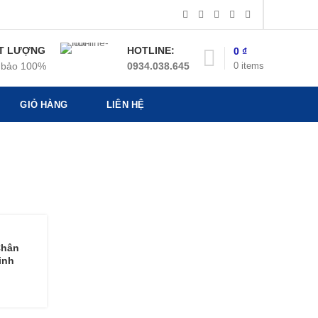
T LƯỢNG
HOTLINE:
0
₫
0
items
bảo 100%
0934.038.645
GIỎ HÀNG
LIÊN HỆ
Chân
inh