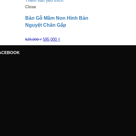
Thêm vào yêu thích
Close
Bàn Gỗ Mầm Non Hình Bán
Nguyệt Chân Gấp
595,000
₫
625,000
₫
ACEBOOK