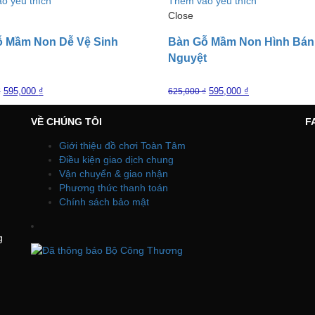
o yêu thích
Thêm vào yêu thích
Close
 Mầm Non Dễ Vệ Sinh
Bàn Gỗ Mầm Non Hình Bán
Nguyệt
595,000
₫
595,000
₫
₫
625,000
₫
VỀ CHÚNG TÔI
F
Giới thiệu đồ chơi Toàn Tâm
Điều kiện giao dịch chung
Vận chuyển & giao nhận
Phương thức thanh toán
Chính sách bảo mật
g