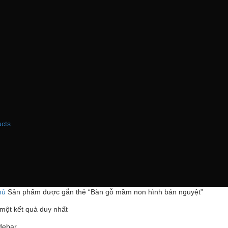
I
ucts
hủ
Sản phẩm được gắn thẻ “Bàn gỗ mầm non hình bán nguyệt”
 một kết quả duy nhất
debar