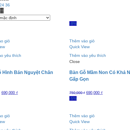
24
36
-8%
o giỏ
Thêm vào giỏ
iew
Quick View
o yêu thích
Thêm vào yêu thích
Close
 Hình Bán Nguyệt Chân
Bàn Gỗ Mầm Non Có Khả 
Gấp Gọn
690,000
₫
690,000
₫
₫
750,000
₫
-5%
o giỏ
Thêm vào giỏ
iew
Quick View