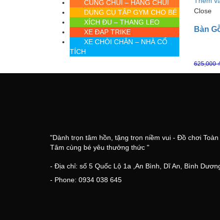
Thêm và
CUNG CHUI – HANG CHUI
Close
DỤNG CỤ TẬP GYM CHO BÉ
XÍCH ĐU – THANG LEO
Bàn Gỗ
XE ĐẠP TRIKE
XE CHÒI CHÂN – NHÀ CỔ
TÍCH
625,000
"Dành trọn tâm hồn, tặng trọn niềm vui - Đồ chơi Toàn
Tâm cùng bé yêu thưởng thức "
- Địa chỉ: số 5 Quốc Lộ 1a ,An Bình, Dĩ An, Bình Dươn
- Phone: 0934 038 645