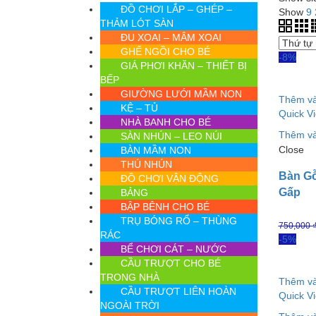
ĐỒ CHƠI LẮP – GHÉP –
Show
9
THẢM LÓT SÀN
ĐU XOAI – MÂM XOAI
GHẾ NGỒI CHO BÉ
-8%
GIÁ PHƠI KHĂN – THIẾT BỊ
BẾP
GIƯỜNG LƯỚI MẦM NON
Thêm và
KỆ – TỦ
Quick V
NHÀ BANH CHO BÉ
Thêm và
SÀN NHÚN – LEO NÚI
Close
BÀN MẦM NON
THÚ NHÚN
Bàn Gỗ
ĐỒ CHƠI VẬN ĐỘNG
Gấp
BẢNG
BẬP BÊNH CHO BÉ
TRỤ BÓNG RỔ – THÙNG
750,000
RÁC
-5%
BỂ CHƠI CÁT – NƯỚC
CẦU TRƯỢT CHO BÉ
TRONG NHÀ
Thêm và
CẦU TRƯỢT LIÊN HOÀN
Quick V
NGOÀI TRỜI