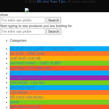
© 2026
Đồ chơi Toàn Tâm
. All rights reserved
close
Search
Start typing to see products you are looking for.
Search
Categories
ĐỒ CHƠI LẮP – GHÉP – THẢM LÓT SÀN
ĐU XOAI – MÂM XOAI
GHẾ NGỒI CHO BÉ
GIÁ PHƠI KHĂN – THIẾT BỊ BẾP
GIƯỜNG LƯỚI MẦM NON
KỆ – TỦ
NHÀ BANH CHO BÉ
SÀN NHÚN – LEO NÚI
BÀN MẦM NON
THÚ NHÚN
ĐỒ CHƠI VẬN ĐỘNG
BẢNG
BẬP BÊNH CHO BÉ