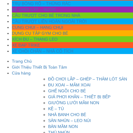
TRỤ BÓNG RỔ – THÙNG RÁC
BỂ CHƠI CÁT – NƯỚC
CẦU TRƯỢT CHO BÉ TRONG NHÀ
CẦU TRƯỢT LIÊN HOÀN NGOÀI TRỜI
CUNG CHUI – HANG CHUI
DỤNG CỤ TẬP GYM CHO BÉ
XÍCH ĐU – THANG LEO
XE ĐẠP TRIKE
XE CHÒI CHÂN – NHÀ CỔ TÍCH
Trang Chủ
Giới Thiệu Thiết Bị Toàn Tâm
Cửa hàng
ĐỒ CHƠI LẮP – GHÉP – THẢM LÓT SÀN
ĐU XOAI – MÂM XOAI
GHẾ NGỒI CHO BÉ
GIÁ PHƠI KHĂN – THIẾT BỊ BẾP
GIƯỜNG LƯỚI MẦM NON
KỆ – TỦ
NHÀ BANH CHO BÉ
SÀN NHÚN – LEO NÚI
BÀN MẦM NON
THÚ NHÚN