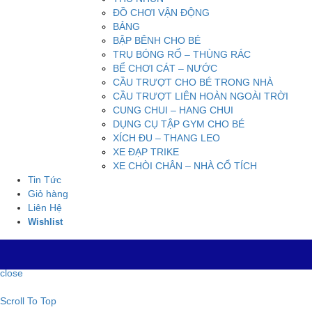
ĐỒ CHƠI VẬN ĐỘNG
BẢNG
BẬP BÊNH CHO BÉ
TRỤ BÓNG RỔ – THÙNG RÁC
BỂ CHƠI CÁT – NƯỚC
CẦU TRƯỢT CHO BÉ TRONG NHÀ
CẦU TRƯỢT LIÊN HOÀN NGOÀI TRỜI
CUNG CHUI – HANG CHUI
DỤNG CỤ TẬP GYM CHO BÉ
XÍCH ĐU – THANG LEO
XE ĐẠP TRIKE
XE CHÒI CHÂN – NHÀ CỔ TÍCH
Tin Tức
Giỏ hàng
Liên Hệ
Wishlist
close
Scroll To Top