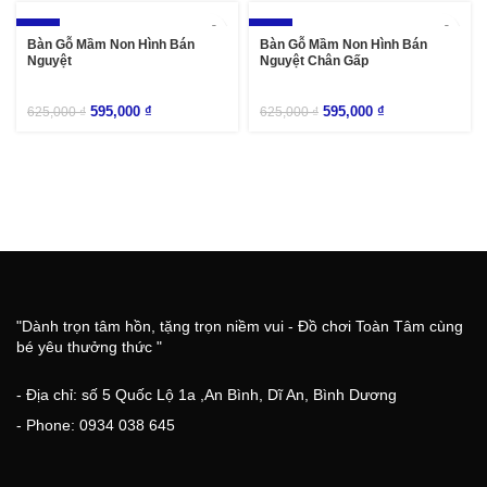
-5%
-5%
Bàn Gỗ Mầm Non Hình Bán
Bàn Gỗ Mầm Non Hình Bán
Nguyệt
Nguyệt Chân Gấp
595,000
₫
595,000
₫
625,000
₫
625,000
₫
"Dành trọn tâm hồn, tặng trọn niềm vui - Đồ chơi Toàn Tâm cùng
bé yêu thưởng thức "
- Địa chỉ: số 5 Quốc Lộ 1a ,An Bình, Dĩ An, Bình Dương
- Phone: 0934 038 645