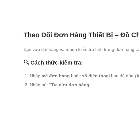
Theo Dõi Đơn Hàng Thiết Bị – Đồ C
Bạn vừa đặt hàng và muốn kiểm tra tình trạng đơn hàng 
🔍 Cách thức kiểm tra:
Nhập
mã đơn hàng
hoặc
số điện thoại
bạn đã dùng k
Nhấn nút
“Tra cứu đơn hàng”
.
Hệ thống sẽ hiển thị tình trạng đơn hàng hiện tại như:
Đã tiếp nhận
Đang xử lý
Đang giao hàng
Giao thành công