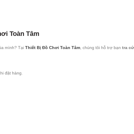
hơi Toàn Tâm
của mình? Tại
Thiết Bị Đồ Chơi Toàn Tâm
, chúng tôi hỗ trợ bạn
tra c
hi đặt hàng.