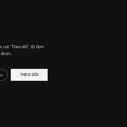
 nút "Theo dõi". ID đơn
n được.
THEO DÕI