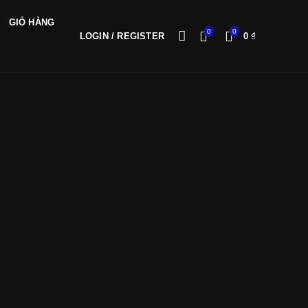
GIỎ HÀNG
0
0
LOGIN / REGISTER
0
₫