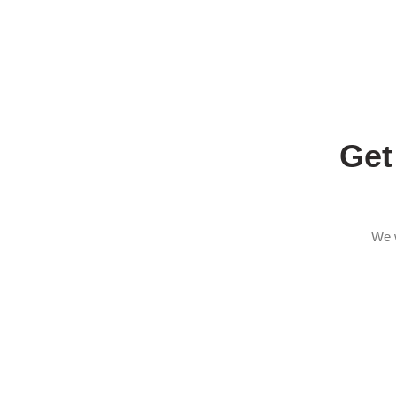
Get
We w