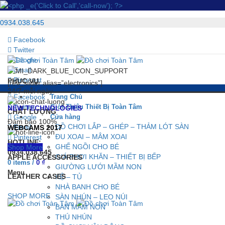
0934.038.645
Facebook
Twitter
Google
Email
Pinterest
PHỤC VỤ
[rev_slider alias=”electronics”]
24/7 mỗi ngày
Facebook
Trang Chủ
Twitter
Giới Thiệu Thiết Bị Toàn Tâm
NEW TECHNOLOGIES
CHẤT LƯỢNG
Google
Cửa hàng
Đảm bảo 100%
ĐỒ CHƠI LẮP – GHÉP – THẢM LÓT SÀN
Email
WEBCAMS 2017
ĐU XOAI – MÂM XOAI
Pinterest
HOTLINE:
GHẾ NGỒI CHO BÉ
Shop More
0934.038.645
GIÁ PHƠI KHĂN – THIẾT BỊ BẾP
APPLE ACCESSORIES
0
items
/
0
₫
GIƯỜNG LƯỚI MẦM NON
Menu
LEATHER CASES
KỆ – TỦ
NHÀ BANH CHO BÉ
SHOP MORE
SÀN NHÚN – LEO NÚI
BÀN MẦM NON
THÚ NHÚN