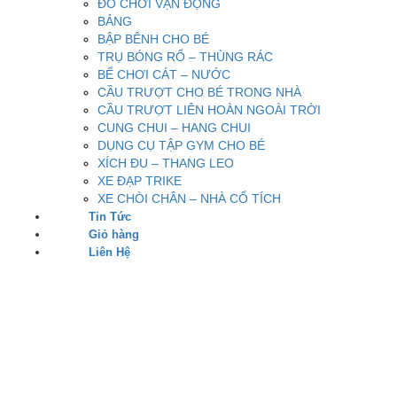
ĐỒ CHƠI VẬN ĐỘNG
BẢNG
BẬP BÊNH CHO BÉ
TRỤ BÓNG RỔ – THÙNG RÁC
BỂ CHƠI CÁT – NƯỚC
CẦU TRƯỢT CHO BÉ TRONG NHÀ
CẦU TRƯỢT LIÊN HOÀN NGOÀI TRỜI
CUNG CHUI – HANG CHUI
DỤNG CỤ TẬP GYM CHO BÉ
XÍCH ĐU – THANG LEO
XE ĐẠP TRIKE
XE CHÒI CHÂN – NHÀ CỔ TÍCH
Tin Tức
Giỏ hàng
Liên Hệ