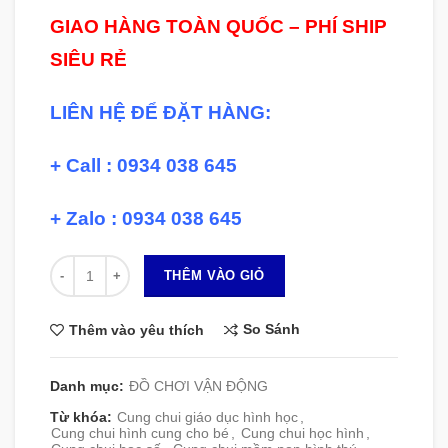
GIAO HÀNG TOÀN QUỐC – PHÍ SHIP
SIÊU RẺ
LIÊN HỆ ĐỂ ĐẶT HÀNG:
+ Call : 0934 038 645
+ Zalo : 0934 038 645
Số lượng
THÊM VÀO GIỎ
So Sánh
Thêm vào yêu thích
Danh mục:
ĐỒ CHƠI VẬN ĐỘNG
Từ khóa:
Cung chui giáo dục hình học
,
Cung chui hình cung cho bé
,
Cung chui học hình
,