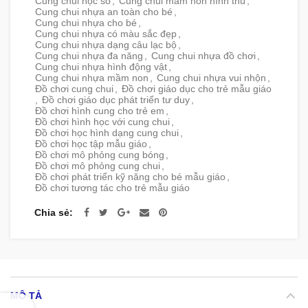
Cung chui học số
,
Cung chui mầm non hình thú
,
Cung chui nhựa an toàn cho bé
,
Cung chui nhựa cho bé
,
Cung chui nhựa có màu sắc đẹp
,
Cung chui nhựa dạng câu lạc bộ
,
Cung chui nhựa đa năng
,
Cung chui nhựa đồ chơi
,
Cung chui nhựa hình động vật
,
Cung chui nhựa mầm non
,
Cung chui nhựa vui nhộn
,
Đồ chơi cung chui
,
Đồ chơi giáo dục cho trẻ mẫu giáo
,
Đồ chơi giáo dục phát triển tư duy
,
Đồ chơi hình cung cho trẻ em
,
Đồ chơi hình học với cung chui
,
Đồ chơi học hình dạng cung chui
,
Đồ chơi học tập mẫu giáo
,
Đồ chơi mô phỏng cung bóng
,
Đồ chơi mô phỏng cung chui
,
Đồ chơi phát triển kỹ năng cho bé mẫu giáo
,
Đồ chơi tương tác cho trẻ mẫu giáo
Chia sẻ
MÔ TẢ