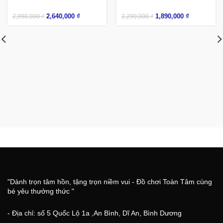
2,640,000
₫
1,890,000
₫
2,990,000
₫
2,290,000
₫
"Dành trọn tâm hồn, tặng trọn niềm vui - Đồ chơi Toàn Tâm cùng
bé yêu thưởng thức "
- Địa chỉ: số 5 Quốc Lộ 1a ,An Bình, Dĩ An, Bình Dương