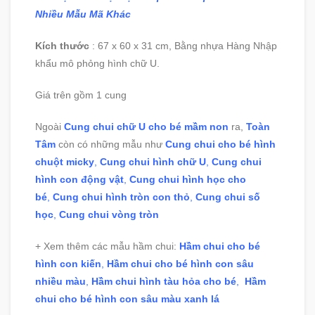
Nhiều Mẫu Mã Khác
Kích thước
: 67 x 60 x 31 cm, Bằng nhựa Hàng Nhập
khẩu mô phỏng hình chữ U.
Giá trên gồm 1 cung
Ngoài
Cung chui chữ U cho bé mầm non
ra,
Toàn
Tâm
còn có những mẫu như
Cung chui cho bé hình
chuột micky
,
Cung chui hình chữ U
,
Cung chui
hình con động vật
,
Cung chui hình học cho
bé
,
Cung chui hình tròn con thỏ
,
Cung chui số
học
,
Cung chui vòng tròn
+ Xem thêm các mẫu hầm chui:
Hầm chui cho bé
hình con kiến
,
Hầm chui cho bé hình con sâu
nhiều màu
,
Hầm chui hình tàu hỏa cho bé
,
Hầm
chui cho bé hình con sâu màu xanh lá