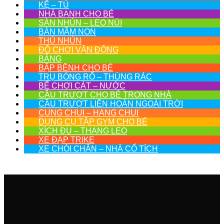
KỆ – TỦ
NHÀ BANH CHO BÉ
SÀN NHÚN – LEO NÚI
BÀN MẦM NON
THÚ NHÚN
ĐỒ CHƠI VẬN ĐỘNG
BẢNG
BẬP BÊNH CHO BÉ
TRỤ BÓNG RỔ – THÙNG RÁC
BỂ CHƠI CÁT – NƯỚC
CẦU TRƯỢT CHO BÉ TRONG NHÀ
CẦU TRƯỢT LIÊN HOÀN NGOÀI TRỜI
CUNG CHUI – HANG CHUI
DỤNG CỤ TẬP GYM CHO BÉ
XÍCH ĐU – THANG LEO
XE ĐẠP TRIKE
XE CHÒI CHÂN – NHÀ CỔ TÍCH