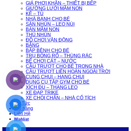
GIÁ PHƠI KHĂN – THIẾT BỊ BẾP
GIƯỜNG LƯỚI MẦM NON
KỆ – TỦ
NHÀ BANH CHO BÉ
SÀN NHÚN – LEO NÚI
BÀN MẦM NON
THÚ NHÚN
ĐỒ CHƠI VẬN ĐỘNG
BẢNG
BẬP BÊNH CHO BÉ
TRỤ BÓNG RỔ – THÙNG RÁC
BỂ CHƠI CÁT – NƯỚC
CẦU TRƯỢT CHO BÉ TRONG NHÀ
CẦU TRƯỢT LIÊN HOÀN NGOÀI TRỜI
CUNG CHUI – HANG CHUI
DỤNG CỤ TẬP GYM CHO BÉ
XÍCH ĐU – THANG LEO
XE ĐẠP TRIKE
XE CHÒI CHÂN – NHÀ CỔ TÍCH
Tin Tức
Giỏ hàng
Liên Hệ
Wishlist