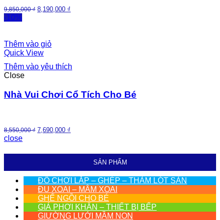
8,190,000
₫
9,850,000
₫
-10%
Thêm vào giỏ
Quick View
Thêm vào yêu thích
Close
Nhà Vui Chơi Cổ Tích Cho Bé
7,690,000
₫
8,550,000
₫
close
SẢN PHẨM
ĐỒ CHƠI LẮP – GHÉP – THẢM LÓT SÀN
ĐU XOAI – MÂM XOAI
GHẾ NGỒI CHO BÉ
GIÁ PHƠI KHĂN – THIẾT BỊ BẾP
GIƯỜNG LƯỚI MẦM NON