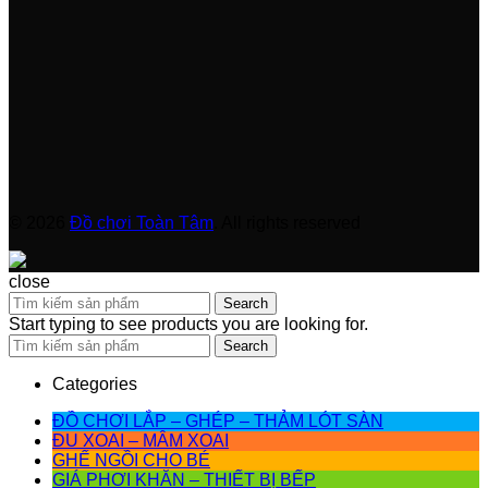
© 2026
Đồ chơi Toàn Tâm
. All rights reserved
close
Search
Start typing to see products you are looking for.
Search
Categories
ĐỒ CHƠI LẮP – GHÉP – THẢM LÓT SÀN
ĐU XOAI – MÂM XOAI
GHẾ NGỒI CHO BÉ
GIÁ PHƠI KHĂN – THIẾT BỊ BẾP