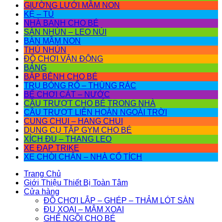
GIƯỜNG LƯỚI MẦM NON
KỆ – TỦ
NHÀ BANH CHO BÉ
SÀN NHÚN – LEO NÚI
BÀN MẦM NON
THÚ NHÚN
ĐỒ CHƠI VẬN ĐỘNG
BẢNG
BẬP BÊNH CHO BÉ
TRỤ BÓNG RỔ – THÙNG RÁC
BỂ CHƠI CÁT – NƯỚC
CẦU TRƯỢT CHO BÉ TRONG NHÀ
CẦU TRƯỢT LIÊN HOÀN NGOÀI TRỜI
CUNG CHUI – HANG CHUI
DỤNG CỤ TẬP GYM CHO BÉ
XÍCH ĐU – THANG LEO
XE ĐẠP TRIKE
XE CHÒI CHÂN – NHÀ CỔ TÍCH
Trang Chủ
Giới Thiệu Thiết Bị Toàn Tâm
Cửa hàng
ĐỒ CHƠI LẮP – GHÉP – THẢM LÓT SÀN
ĐU XOAI – MÂM XOAI
GHẾ NGỒI CHO BÉ