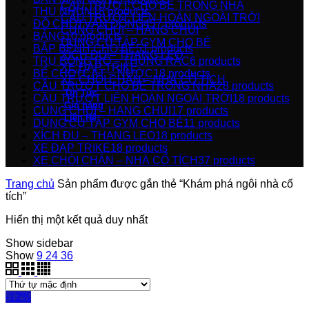
CẦU TRƯỢT CHO BÉ TRONG NHÀ
THÚ NHÚN
18
products
CẦU TRƯỢT LIÊN HOÀN NGOÀI TRỜI
ĐỒ CHƠI VẬN ĐỘNG
457
products
CUNG CHUI – HANG CHUI
BẢNG
10
products
DỤNG CỤ TẬP GYM CHO BÉ
BẬP BÊNH CHO BÉ
51
products
XÍCH ĐU – THANG LEO
TRỤ BÓNG RỔ – THÙNG RÁC
6
products
XE ĐẠP TRIKE
BỂ CHƠI CÁT – NƯỚC
18
products
XE CHÒI CHÂN – NHÀ CỔ TÍCH
CẦU TRƯỢT CHO BÉ TRONG NHÀ
28
products
Tin Tức
CẦU TRƯỢT LIÊN HOÀN NGOÀI TRỜI
18
products
Giỏ hàng
CUNG CHUI – HANG CHUI
17
products
Liên Hệ
DỤNG CỤ TẬP GYM CHO BÉ
11
products
XÍCH ĐU – THANG LEO
18
products
XE ĐẠP TRIKE
18
products
XE CHÒI CHÂN – NHÀ CỔ TÍCH
37
products
Trang chủ
Sản phẩm được gắn thẻ “Khám phá ngôi nhà cổ
tích”
Hiển thị một kết quả duy nhất
Show sidebar
Show
9
24
36
-12%