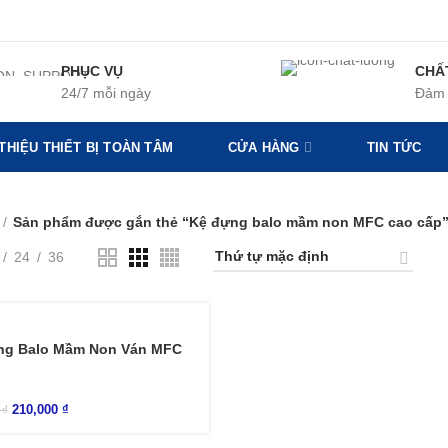
PHỤC VỤ
CHẤ
24/7 mỗi ngày
Đảm 
 THIỆU THIẾT BỊ TOÀN TÂM
CỬA HÀNG
TIN TỨC
Sản phẩm được gắn thẻ “Kệ đựng balo mầm non MFC cao cấp
24
36
ng Balo Mầm Non Ván MFC
210,000
₫
0
₫