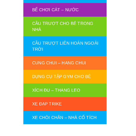
BỂ CHƠI CÁT – NƯỚC
CẦU TRƯỢT CHO BÉ TRONG
NHÀ
CẦU TRƯỢT LIÊN HOÀN NGOÀI
TRỜI
CUNG CHUI – HANG CHUI
DỤNG CỤ TẬP GYM CHO BÉ
XÍCH ĐU – THANG LEO
XE ĐẠP TRIKE
XE CHÒI CHÂN – NHÀ CỔ TÍCH