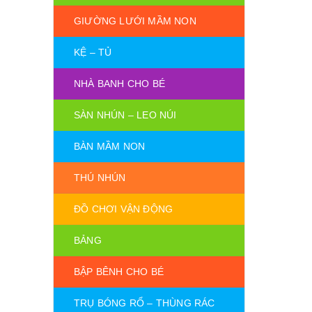
GIƯỜNG LƯỚI MẦM NON
KỆ – TỦ
NHÀ BANH CHO BÉ
SÀN NHÚN – LEO NÚI
BÀN MẦM NON
THÚ NHÚN
ĐỒ CHƠI VẬN ĐỘNG
BẢNG
BẬP BÊNH CHO BÉ
TRỤ BÓNG RỔ – THÙNG RÁC