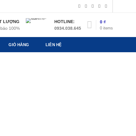
T LƯỢNG
HOTLINE:
0
₫
0
items
bảo 100%
0934.038.645
GIỎ HÀNG
LIÊN HỆ
”