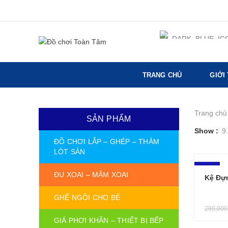
TRANG CHỦ
GIỚI
Trang chủ
SẢN PHẨM
Show
9
ĐỒ CHƠI LẮP – GHÉP – THẢM
LÓT SÀN
-28%
ĐU XOAI – MÂM XOAI
Kệ Đự
GHẾ NGỒI CHO BÉ
290,00
GIÁ PHƠI KHĂN – THIẾT BỊ BẾP