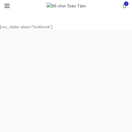
0
[rev_slider alias=”lookbook”]