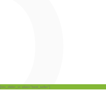
[rev_slider_vc alias=”best_seller”]