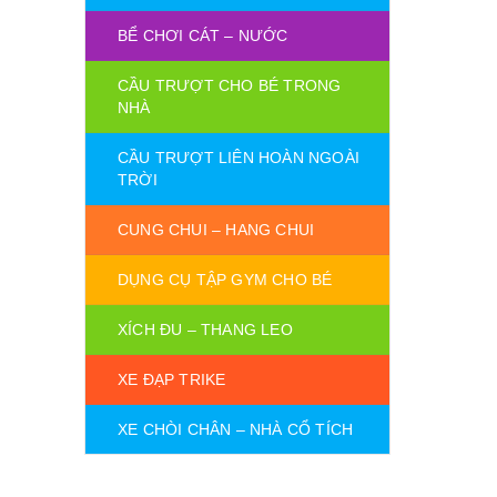
BỂ CHƠI CÁT – NƯỚC
CẦU TRƯỢT CHO BÉ TRONG
NHÀ
CẦU TRƯỢT LIÊN HOÀN NGOÀI
TRỜI
CUNG CHUI – HANG CHUI
DỤNG CỤ TẬP GYM CHO BÉ
XÍCH ĐU – THANG LEO
XE ĐẠP TRIKE
XE CHÒI CHÂN – NHÀ CỔ TÍCH