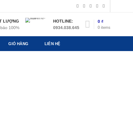
T LƯỢNG
HOTLINE:
0
₫
0
items
bảo 100%
0934.038.645
GIỎ HÀNG
LIÊN HỆ