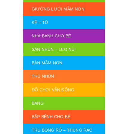
GIƯỜNG LƯỚI MẦM NON
KỆ – TỦ
NHÀ BANH CHO BÉ
SÀN NHÚN – LEO NÚI
BÀN MẦM NON
THÚ NHÚN
ĐỒ CHƠI VẬN ĐỘNG
BẢNG
BẬP BÊNH CHO BÉ
TRỤ BÓNG RỔ – THÙNG RÁC