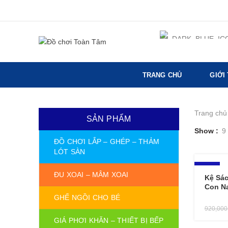
TRANG CHỦ
GIỚI
Trang chủ
SẢN PHẨM
Show
9
ĐỒ CHƠI LẮP – GHÉP – THẢM
LÓT SÀN
-13%
ĐU XOAI – MÂM XOAI
Kệ Sá
Con Na
GHẾ NGỒI CHO BÉ
920,00
GIÁ PHƠI KHĂN – THIẾT BỊ BẾP