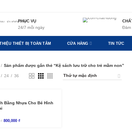
PHỤC VỤ
CHẤ
24/7 mỗi ngày
Đảm 
 THIỆU THIẾT BỊ TOÀN TÂM
CỬA HÀNG
TIN TỨC
Sản phẩm được gắn thẻ “Kệ sách lưu trữ cho trẻ mầm non”
24
36
ch Bằng Nhựa Cho Bé Hình
i
800,000
₫
0
₫