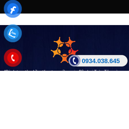
0934.038.645
"Dành trọn tâm hồn, tặng trọn niềm vui - Đồ chơi Toàn Tâm cùng
bé yêu thưởng thức "
- Địa chỉ: số 5 Quốc Lộ 1a ,An Bình, Dĩ An, Bình Dương
- Phone: 0934 038 645
VỀ CHÚNG TÔI