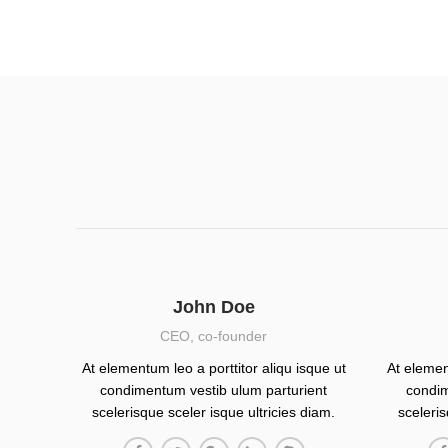
John Doe
CEO, co-founder
At elementum leo a porttitor aliqu isque ut
At elemen
condimentum vestib ulum parturient
condim
scelerisque sceler isque ultricies diam.
sceleris