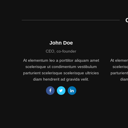
John Doe
CEO, co-founder
At elementum leo a porttitor aliquam amet
At elemen
scelerisque ut condimentum vestibulum
sceleri
parturient scelerisque scelerisque ultricies
parturient
diam hendrerit ad gravida velit.
diam