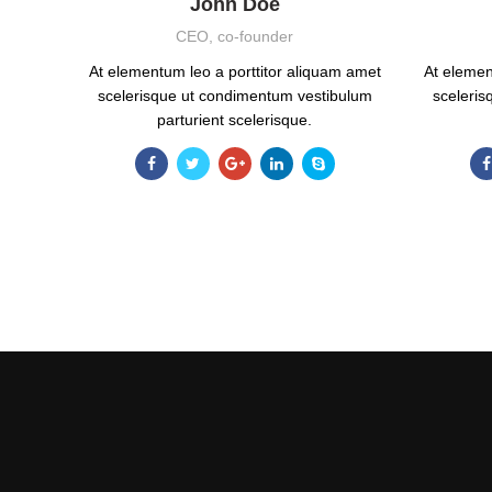
John Doe
CEO, co-founder
At elementum leo a porttitor aliquam amet
At elemen
scelerisque ut condimentum vestibulum
sceleri
parturient scelerisque.