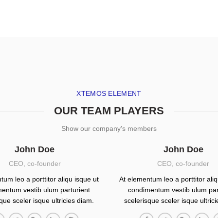
XTEMOS ELEMENT
OUR TEAM PLAYERS
Show our company's members
John Doe
John Doe
CEO, co-founder
CEO, co-founder
tum leo a porttitor aliqu isque ut
At elementum leo a porttitor aliq
entum vestib ulum parturient
condimentum vestib ulum par
que sceler isque ultricies diam.
scelerisque sceler isque ultric