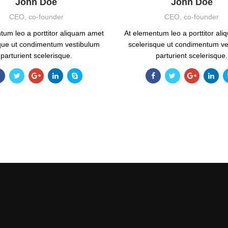
John Doe
John Doe
CEO, co-founder
CEO, co-founder
tum leo a porttitor aliquam amet
At elementum leo a porttitor al
sque ut condimentum vestibulum
scelerisque ut condimentum ve
parturient scelerisque.
parturient scelerisque.