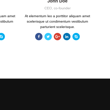
John Doe
CEO, co-founder
iquam amet
At elementum leo a porttitor aliquam amet
stibulum
scelerisque ut condimentum vestibulum
parturient scelerisque.