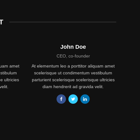
T
John Doe
CEO, co-founder
iquam amet
At elementum leo a porttitor aliquam amet
stibulum
scelerisque ut condimentum vestibulum
e ultricies
parturient scelerisque scelerisque ultricies
elit.
diam hendrerit ad gravida velit.