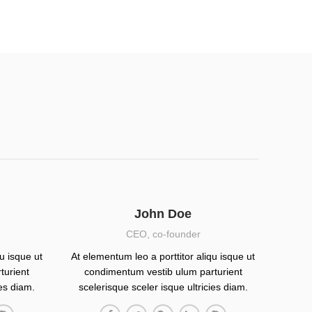
John Doe
CEO, co-founder
u isque ut
At elementum leo a porttitor aliqu isque ut
turient
condimentum vestib ulum parturient
ies diam.
scelerisque sceler isque ultricies diam.